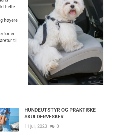
ndens
kt belte
ig høyere
erfor er
retur til
HUNDEUTSTYR OG PRAKTISKE
SKULDERVESKER
11 juli, 2023
0