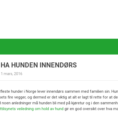
 HA HUNDEN INNENDØRS
11 mars, 2016
fleste hunder i Norge lever innendørs sammen med familien sin. Hunden 
ets fire vegger, og dermed er det viktig at alt er lagt til rette for at 
d noen anledninger må hunden bli med på kjøretur og i den sammenhe
ttilsynets veiledning om hold av hund
gir en god oversikt over hva m