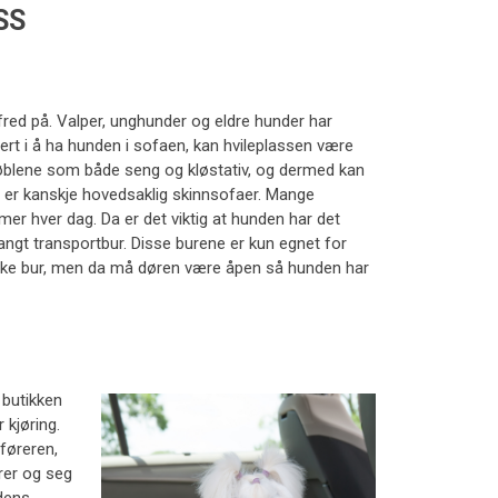
SS
 fred på. Valper, unghunder og eldre hunder har
ert i å ha hunden i sofaen, kan hvileplassen være
øblene som både seng og kløstativ, og dermed kan
er kanskje hovedsaklig skinnsofaer. Mange
imer hver dag. Da er det viktig at hunden har det
angt transportbur. Disse burene er kun egnet for
 slike bur, men da må døren være åpen så hunden har
å butikken
 kjøring.
 føreren,
ører og seg