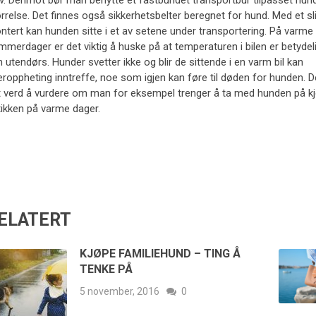
lv. Derimot bør man benytte et fastbundet transportbur tilpasset hu
rrelse. Det finnes også sikkerhetsbelter beregnet for hund. Med et sli
tert kan hunden sitte i et av setene under transportering. På varme
merdager er det viktig å huske på at temperaturen i bilen er betydel
 utendørs. Hunder svetter ikke og blir de sittende i en varm bil kan
roppheting inntreffe, noe som igjen kan føre til døden for hunden. D
t verd å vurdere om man for eksempel trenger å ta med hunden på kjø
tikken på varme dager.
ELATERT
KJØPE FAMILIEHUND – TING Å
TENKE PÅ
5 november, 2016
0