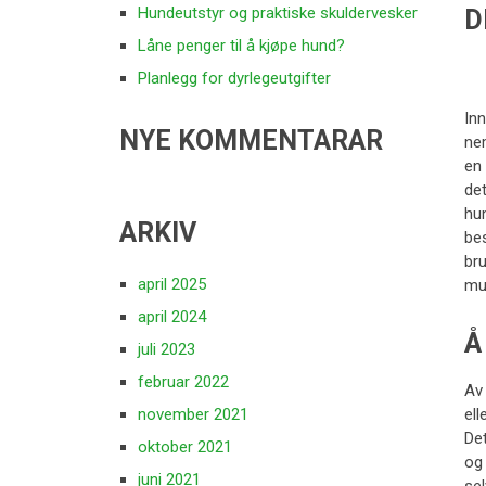
Hundeutstyr og praktiske skuldervesker
D
Låne penger til å kjøpe hund?
Planlegg for dyrlegeutgifter
Inn
NYE KOMMENTARAR
nem
en
de
hun
ARKIV
bes
bru
april 2025
mul
april 2024
Å
juli 2023
februar 2022
Av
november 2021
ell
Det
oktober 2021
og 
juni 2021