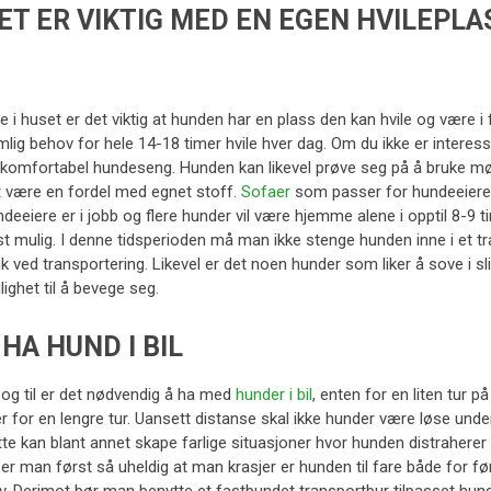
ET ER VIKTIG MED EN EGEN HVILEPLA
e i huset er det viktig at hunden har en plass den kan hvile og være i
lig behov for hele 14-18 timer hvile hver dag. Om du ikke er interess
 komfortabel hundeseng. Hunden kan likevel prøve seg på å bruke m
t være en fordel med egnet stoff.
Sofaer
som passer for hundeeiere 
deeiere er i jobb og flere hunder vil være hjemme alene i opptil 8-9 t
t mulig. I denne tidsperioden må man ikke stenge hunden inne i et tr
k ved transportering. Likevel er det noen hunder som liker å sove i
ighet til å bevege seg.
 HA HUND I BIL
 og til er det nødvendig å ha med
hunder i bil
, enten for en liten tur p
er for en lengre tur. Uansett distanse skal ikke hunder være løse under
te kan blant annet skape farlige situasjoner hvor hunden distraherer
er man først så uheldig at man krasjer er hunden til fare både for f