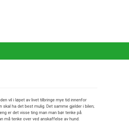
vil i løpet av livet tilbringe mye tid innenfor
den skal ha det best mulig. Det samme gjelder i bilen;
ng er det visse ting man man bør tenke på.
an må tenke over ved anskaffelse av hund.