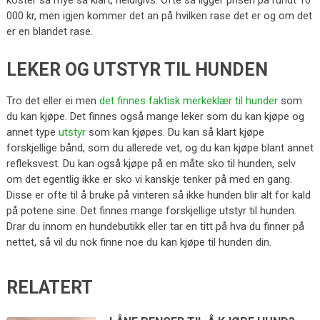
koster så mye så klart, heldigivs. Ofte så ligger prisen på rundt 10
000 kr, men igjen kommer det an på hvilken rase det er og om det
er en blandet rase.
LEKER OG UTSTYR TIL HUNDEN
Tro det eller ei men
det finnes faktisk merkeklær til hunder
som
du kan kjøpe. Det finnes også mange leker som du kan kjøpe og
annet type
utstyr
som kan kjøpes. Du kan så klart kjøpe
forskjellige bånd, som du allerede vet, og du kan kjøpe blant annet
refleksvest. Du kan også kjøpe på en måte sko til hunden, selv
om det egentlig ikke er sko vi kanskje tenker på med en gang.
Disse er ofte til å bruke på vinteren så ikke hunden blir alt for kald
på potene sine. Det finnes mange forskjellige utstyr til hunden.
Drar du innom en hundebutikk eller tar en titt på hva du finner på
nettet, så vil du nok finne noe du kan kjøpe til hunden din.
RELATERT