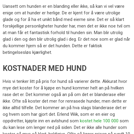
Uansett om hunden er en blanding eller ikke, så kan vi vel være
enige om at hunder er herlige. De er kjent for å være utrolige
glade og for å ha et unikt bånd med eierne sine. Det er så klart
forskjellige personligheter hunder har, men det er ikke noe tvil om
at man får et fantastisk forhold til hunden sin. Man blir utrolig
glad i den og den blir utrolig glad i deg. Er det noe som er glad når
du kommer hjem så er det hunden. Dette er faktisk
betingelsesløs kjærlighet.
KOSTNADER MED HUND
Hvis vi tenker litt på pris for hund så varierer dette. Akkurat hvor
mye det koster for å kjøpe en hund kommer helt an på hvilken
rase det er. Det kommer også an på om det er blanderase eller
ikke. Ofte så koster det mer for renrasede hunder, men dette er
ikke alltid tilfelle. Det kommer an på hva slags blanderase det er
og hvem som har gjort det. Erlend Wiik, som er en eier og
oppdretter, kjøpte inn en avlshund som
kostet hele 100 000
som
du kan lese om lenger ned på siden. Det er ikke alle hunder som